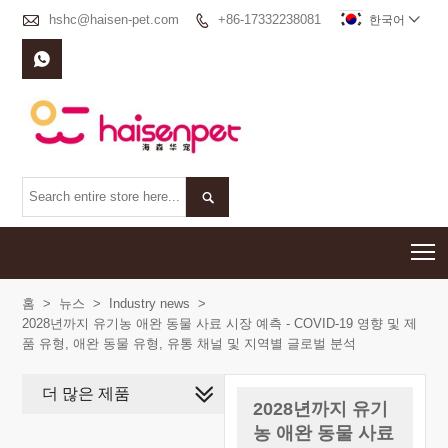

hshc@haisen-pet.com
+86-17332238081

한국어



T
홈
>
뉴스
>
Industry news
>
2028년까지 유기농 애완 동물 사료 시장 예측 - COVID-19 영향 및 제
품 유형, 애완 동물 유형, 유통 채널 및 지역별 글로벌 분석
더 많은 제품
2028년까지 유기
농 애완 동물 사료