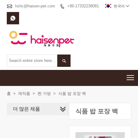

hshc@haisen-pet.com
+86-17332238081

한국어



T
홈
>
제작품
>
짠 가방
>
식품 밥 포장 백
더 많은 제품
식품 밥 포장 백