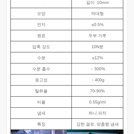
길이: 10mm
모양
막대형
먼지
≤0.5%
원료
두부 가루
압축 강도
10N분
수분
≤12%
수분 흡수
﹥300%
응고성
﹥400g
탈취율
70-90%
비율
0.55g/ml
냄새
허니 피치
특징
강한 결로, 맞춤형 냄새