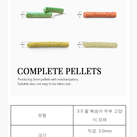
3.0 꿀 복숭아 두부 고양
유형
이 모래
직경: 3.0mm
크기