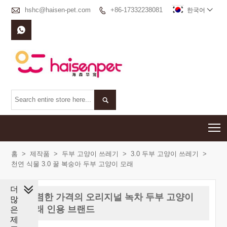

hshc@haisen-pet.com
+86-17332238081

한국어



T
홈
>
제작품
>
두부 고양이 쓰레기
>
3.0 두부 고양이 쓰레기
>
천연 식물 3.0 꿀 복숭아 두부 고양이 모래
더
저렴한 가격의 오리지널 녹차 두부 고양이
많
모래 인용 브랜드
은
제